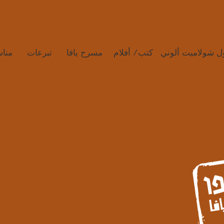
ل شولاميت ألوني
كتب/ أفلام
مسرح يافا
تبرعات
منا